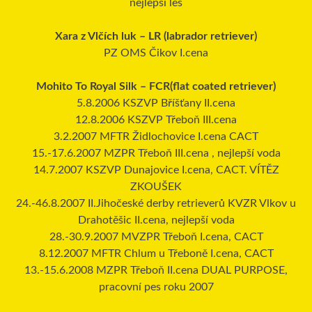
nejlepší les
Xara z Vlčích luk – LR (labrador retriever)
PZ OMS Čikov I.cena
Mohito To Royal Silk – FCR(flat coated retriever)
5.8.2006 KSZVP Bříšťany II.cena
12.8.2006 KSZVP Třeboň III.cena
3.2.2007 MFTR Židlochovice I.cena CACT
15.-17.6.2007 MZPR Třeboň III.cena , nejlepší voda
14.7.2007 KSZVP Dunajovice I.cena, CACT. VÍTĚZ
ZKOUŠEK
24.-46.8.2007 II.Jihočeské derby retrieverů KVZR Vlkov u
Drahotěšic II.cena, nejlepší voda
28.-30.9.2007 MVZPR Třeboň I.cena, CACT
8.12.2007 MFTR Chlum u Třeboně I.cena, CACT
13.-15.6.2008 MZPR Třeboň II.cena DUAL PURPOSE,
pracovní pes roku 2007