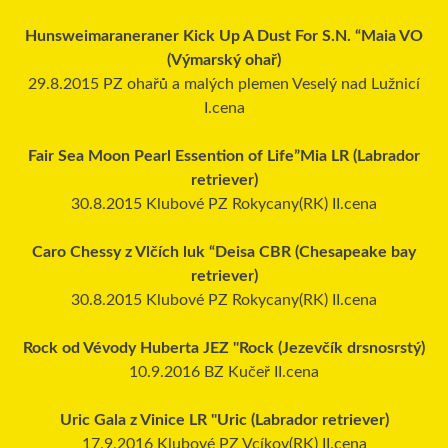
Hunsweimaraneraner Kick Up A Dust For S.N. “Maia VO
(Výmarský ohař)
29.8.2015 PZ ohařů a malých plemen Veselý nad Lužnicí
I.cena
Fair Sea Moon Pearl Essention of Life”Mia LR (Labrador
retriever)
30.8.2015 Klubové PZ Rokycany(RK) II.cena
Caro Chessy z Vlčích luk “Deisa CBR (Chesapeake bay
retriever)
30.8.2015 Klubové PZ Rokycany(RK) II.cena
Rock od Vévody Huberta JEZ "Rock (Jezevčík drsnosrstý)
10.9.2016 BZ Kučeř II.cena
Uric Gala z Vinice LR "Uric (Labrador retriever)
17.9.2016 Klubové PZ Vcíkov(RK) II.cena