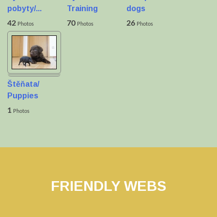
pobyty/...
Training
dogs
42
70
26
Photos
Photos
Photos
Štěňata/
Puppies
1
Photos
FRIENDLY WEBS