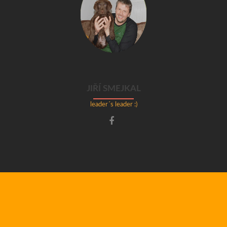
JIŘÍ SMEJKAL
leader´s leader :)