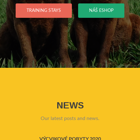
TRAINING STAYS
NÁŠ ESHOP
NEWS
Our latest posts and news.
P
N
VÝCVIKOVÉ POBYTY 2020