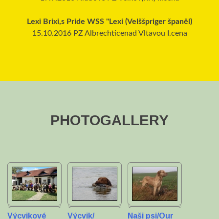
Lexi Brixi,s Pride WSS "Lexi (Velššpriger španěl)
15.10.2016 PZ Albrechticenad Vltavou I.cena
PHOTOGALLERY
Výcvikové
Výcvik/
Naši psi/Our