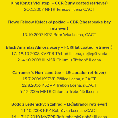
King Kong z Vlčí stepi – CCR (curly coated retriever)
2O.1.2007 NFTR Terešov I.cena CACT
Flowe Feloow Kelečský poklad – CBR (chesapeake bay
retriever)
13.10.2007 KPZ Bobrůvka I.cena, CACT
Black Amandas Almosz Scary – FCR(flat coated retriever)
17.-19.10 2008 KVZPR Třeboň II.cena, nejlepší voda
2.-4.10.2009 III.MSR Chlum u Třeboně II.cena
Carromer´s Hurricane Joe – LR(labrador retriever)
15.7.2006 KSZVP Břilice I.cena, r.CACT
12.8.2006 KSZVP Třeboň I.cena, r.CACT
9.12.2006 MFTR Chlum u TřeboNě II.cena
Bodo z Ledenických zahrad – LR(labrador retriever)
11.10.2008 KPZ Bobrůvka I.cena, r.CACT
16.-17.10.2010 MVZPR Rožumberský pohár III.cena