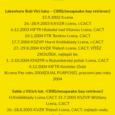
Lakeshore Bob Vlci luka – CBR(chesapeake bay retriever)
15.9.2002 II.cena
26.-28.9.2003 II.KVZR I.cena, r.CACT
6.12.2003 MFTR Hluboká nad Vltavou I.cena, CACT
24.1.2004 FTR Terešov I.cena, CACT
17.7.2004 KSZVP Horní Kněžeklady I.cena, r.CACT
27.-29.8.2004 KVZR Třeboň I.cena, CACT, VÍTĚZ
ZKOUŠEK, nejlepší les
1.-3.10.2004 KMZPR o Rožumberský pohár I.cena, CACT
4.12.2004 MFTR Kostelec-Dubí
III.cena Pes roku 2004(DUAL PURPOSE), pracovní pes roku
2004
Sable z Vlčích luk -CBR(chesapeake bay retriever)
H.Kněžěklady I.cena CACT 31.7.2005 KSZVP Bříšťany
I.cena, CACT
26.-28.8.2005 KVZR Třeboň I.cena, CACT, nejlepší voda,