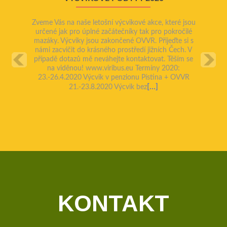
r
e
e
x
Zveme Vás na naše letošní výcvikové akce, které jsou
v
t
určené jak pro úplné začátečníky tak pro pokročilé
i
mazáky. Výcviky jsou zakončené OVVR. Přijeďte si s
námi zacvičit do krásného prostředí jižních Čech. V
o
případě dotazů mě neváhejte kontaktovat. Těším se
u
na viděnou! www.viribus.eu Termíny 2020:
s
23.-26.4.2020 Výcvik v penzionu Pístina + OVVR
[…]
21.-23.8.2020 Výcvik bez
KONTAKT