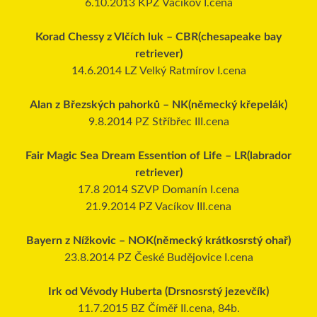
6.10.2013 KPZ Vacíkov I.cena
Korad Chessy z Vlčích luk – CBR(chesapeake bay
retriever)
14.6.2014 LZ Velký Ratmírov I.cena
Alan z Březských pahorků – NK(německý křepelák)
9.8.2014 PZ Stříbřec III.cena
Fair Magic Sea Dream Essention of Life – LR(labrador
retriever)
17.8 2014 SZVP Domanín I.cena
21.9.2014 PZ Vacíkov III.cena
Bayern z Nížkovic – NOK(německý krátkosrstý ohař)
23.8.2014 PZ České Budějovice I.cena
Irk od Vévody Huberta (Drsnosrstý jezevčík)
11.7.2015 BZ Číměř II.cena, 84b.