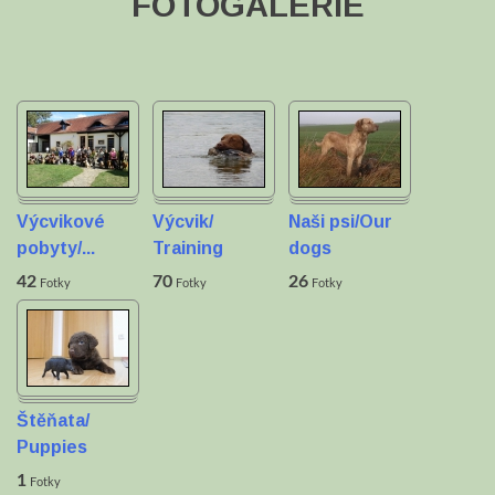
FOTOGALERIE
Výcvikové
Výcvik/
Naši psi/Our
pobyty/...
Training
dogs
42
70
26
Fotky
Fotky
Fotky
Štěňata/
Puppies
1
Fotky