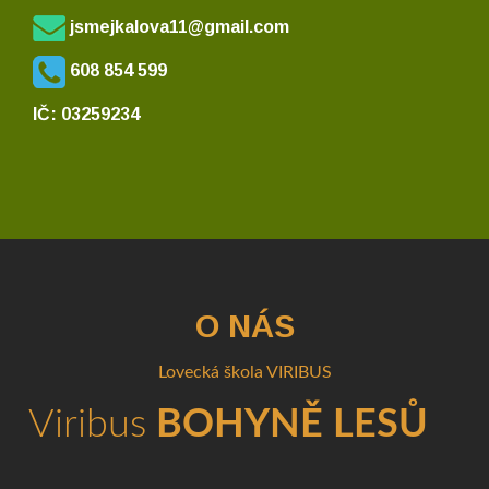
jsmejkalova11@gmail.com
608 854 599
IČ: 03259234
O NÁS
Lovecká škola VIRIBUS
Viribus
BOHYNĚ LESŮ