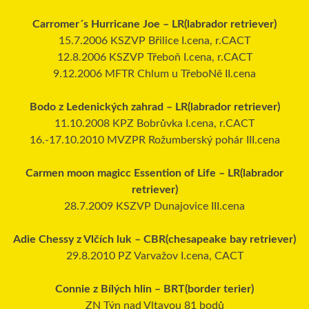
Carromer´s Hurricane Joe – LR(labrador retriever)
15.7.2006 KSZVP Břilice I.cena, r.CACT
12.8.2006 KSZVP Třeboň I.cena, r.CACT
9.12.2006 MFTR Chlum u TřeboNě II.cena
Bodo z Ledenických zahrad – LR(labrador retriever)
11.10.2008 KPZ Bobrůvka I.cena, r.CACT
16.-17.10.2010 MVZPR Rožumberský pohár III.cena
Carmen moon magicc Essention of Life – LR(labrador
retriever)
28.7.2009 KSZVP Dunajovice III.cena
Adie Chessy z Vlčích luk – CBR(chesapeake bay retriever)
29.8.2010 PZ Varvažov I.cena, CACT
Connie z Bílých hlin – BRT(border terier)
ZN Týn nad Vltavou 81 bodů