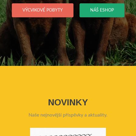
VÝCVIKOVÉ POBYTY
NÁŠ ESHOP
NOVINKY
Naše nejnovější příspěvky a aktuality.
P
N