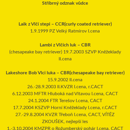
Stříbrný odznak vůdce
Laik z Vlčí stepi – CCR(curly coated retriever)
1.9.1999 PZ Velký Ratmírov I.cena
Lambi z Vlčích luk – CBR
(chesapeake bay retriever) 19.7.2003 SZVP Kněžeklady
II.cena
Lakeshore Bob Vlci luka – CBR(chesapeake bay retriever)
15.9.2002 II.cena
26.-28.9.2003 II.KVZR I.cena, r.CACT
6.12.2003 MFTR Hluboká nad Vltavou I.cena, CACT
24.1.2004 FTR Terešov I.cena, CACT
17.7.2004 KSZVP Horní Kněžeklady I.cena, r.CACT
27.-29.8.2004 KVZR Třeboň I.cena, CACT, VÍTĚZ
ZKOUŠEK, nejlepší les
1.-3.10.2004 KMZPR o Rožumberský pohár I.cena, CACT