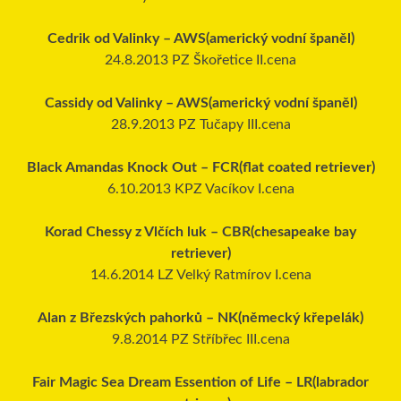
Cedrik od Valinky – AWS(americký vodní španěl)
24.8.2013 PZ Škořetice II.cena
Cassidy od Valinky – AWS(americký vodní španěl)
28.9.2013 PZ Tučapy III.cena
Black Amandas Knock Out – FCR(flat coated retriever)
6.10.2013 KPZ Vacíkov I.cena
Korad Chessy z Vlčích luk – CBR(chesapeake bay
retriever)
14.6.2014 LZ Velký Ratmírov I.cena
Alan z Březských pahorků – NK(německý křepelák)
9.8.2014 PZ Stříbřec III.cena
Fair Magic Sea Dream Essention of Life – LR(labrador