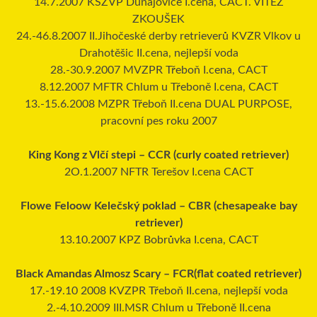
14.7.2007 KSZVP Dunajovice I.cena, CACT. VÍTĚZ
ZKOUŠEK
24.-46.8.2007 II.Jihočeské derby retrieverů KVZR Vlkov u
Drahotěšic II.cena, nejlepší voda
28.-30.9.2007 MVZPR Třeboň I.cena, CACT
8.12.2007 MFTR Chlum u Třeboně I.cena, CACT
13.-15.6.2008 MZPR Třeboň II.cena DUAL PURPOSE,
pracovní pes roku 2007
King Kong z Vlčí stepi – CCR (curly coated retriever)
2O.1.2007 NFTR Terešov I.cena CACT
Flowe Feloow Kelečský poklad – CBR (chesapeake bay
retriever)
13.10.2007 KPZ Bobrůvka I.cena, CACT
Black Amandas Almosz Scary – FCR(flat coated retriever)
17.-19.10 2008 KVZPR Třeboň II.cena, nejlepší voda
2.-4.10.2009 III.MSR Chlum u Třeboně II.cena