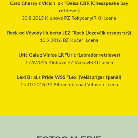
Caro Chessy z Vlčích luk “Deisa CBR (Chesapeake bay
retriever)
30.8.2015 Klubové PZ Rokycany(RK) II.cena
Rock od Vévody Huberta JEZ "Rock (Jezevčík drsnosrstý)
10.9.2016 BZ Kučeř II.cena
Uric Gala z Vinice LR "Uric (Labrador retriever)
17.9.2016 Klubové PZ Vcíkov(RK) II.cena
Lexi Brixi,s Pride WSS "Lexi (Velššpriger španěl)
15.10.2016 PZ Albrechticenad Vltavou I.cena