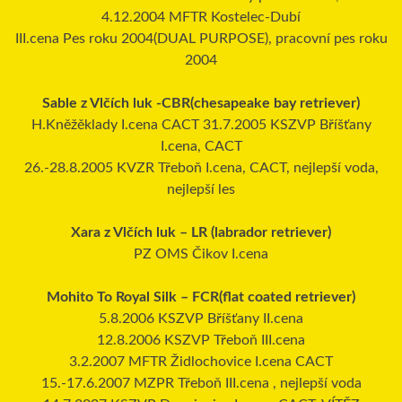
4.12.2004 MFTR Kostelec-Dubí
III.cena Pes roku 2004(DUAL PURPOSE), pracovní pes roku
2004
Sable z Vlčích luk -CBR(chesapeake bay retriever)
H.Kněžěklady I.cena CACT 31.7.2005 KSZVP Bříšťany
I.cena, CACT
26.-28.8.2005 KVZR Třeboň I.cena, CACT, nejlepší voda,
nejlepší les
Xara z Vlčích luk – LR (labrador retriever)
PZ OMS Čikov I.cena
Mohito To Royal Silk – FCR(flat coated retriever)
5.8.2006 KSZVP Bříšťany II.cena
12.8.2006 KSZVP Třeboň III.cena
3.2.2007 MFTR Židlochovice I.cena CACT
15.-17.6.2007 MZPR Třeboň III.cena , nejlepší voda