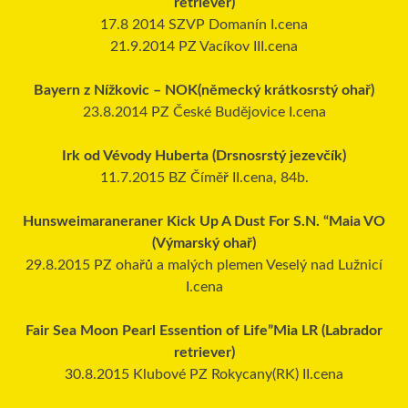
retriever)
17.8 2014 SZVP Domanín I.cena
21.9.2014 PZ Vacíkov III.cena
Bayern z Nížkovic – NOK(německý krátkosrstý ohař)
23.8.2014 PZ České Budějovice I.cena
Irk od Vévody Huberta (Drsnosrstý jezevčík)
11.7.2015 BZ Číměř II.cena, 84b.
Hunsweimaraneraner Kick Up A Dust For S.N. “Maia VO
(Výmarský ohař)
29.8.2015 PZ ohařů a malých plemen Veselý nad Lužnicí
I.cena
Fair Sea Moon Pearl Essention of Life”Mia LR (Labrador
retriever)
30.8.2015 Klubové PZ Rokycany(RK) II.cena