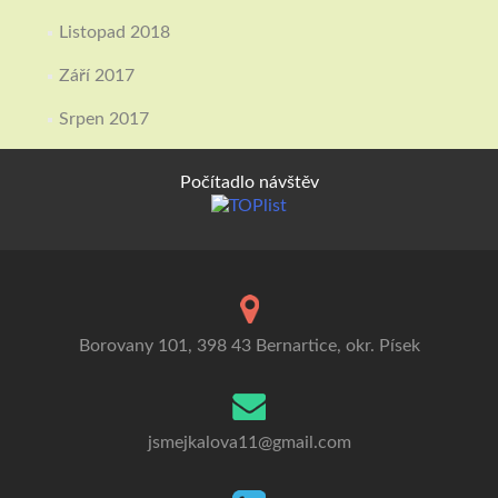
Listopad 2018
Září 2017
Srpen 2017
Počítadlo návštěv
Borovany 101, 398 43 Bernartice, okr. Písek
jsmejkalova11@gmail.com