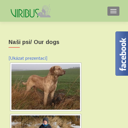
TOGGL
Naši psi/ Our dogs
[Ukázat prezentaci]