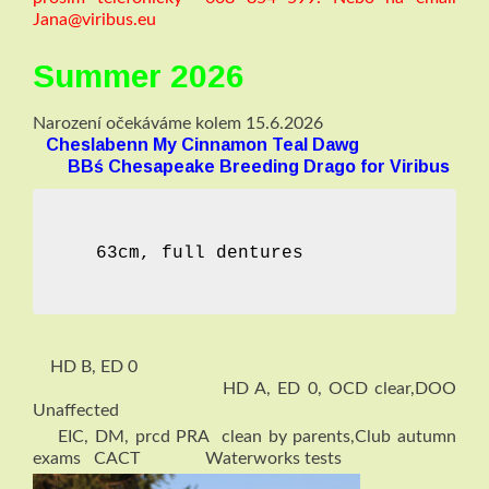
Jana@viribus.eu
Summer 2026
Narození očekáváme kolem 15.6.2026
Cheslabenn My Cinnamon Teal Dawg
BBś Chesapeake Breeding Drago for Viribus
  63cm, full dentures                
HD B, ED 0
HD A, ED 0, OCD clear,
DOO
Unaffected
EIC, DM, prcd PRA clean by parents,Club autumn
exams CACT Waterworks tests