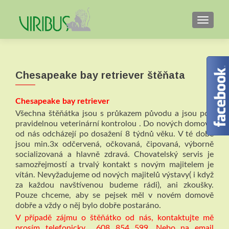
TOGGL
Chesapeake bay retriever štěňata
Chesapeake bay retriever
Všechna štěňátka jsou s průkazem původu a jsou pod
pravidelnou veterinární kontrolou . Do nových domovů
od nás odcházejí po dosažení 8 týdnů věku. V té době
jsou min.3x odčervená, očkovaná, čipovaná, výborně
socializovaná a hlavně zdravá. Chovatelský servis je
samozřejmostí a trvalý kontakt s novým majitelem je
vítán. Nevyžadujeme od nových majitelů výstavy( i když
za každou navštívenou budeme rádi), ani zkoušky.
Pouze chceme, aby se pejsek měl v novém domově
dobře a vždy o něj bylo dobře postaráno.
V případě zájmu o štěňátko od nás, kontaktujte mě
prosím telefonicky 608 854 599. Nebo na email