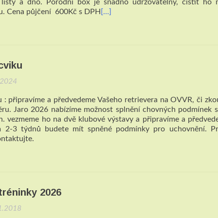
í lišty a dno. Porodní box je snadno udržovatelný, čistit ho
ou. Cena půjčení 600Kč s DPH
[…]
cviku
.2024
u : připravíme a předvedeme Vašeho retrievera na OVVR, či zk
ěru. Jaro 2026 nabízíme možnost splnění chovných podmínek 
tzn. vezmeme ho na dvě klubové výstavy a připravíme a předve
-3 týdnů budete mít spněné podmínky pro uchovnění. Pr
ntaktujte.
tréninky 2026
1.2018