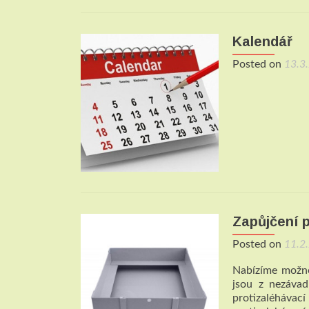
Kalendář
Posted on
13.3
Zapůjčení 
Posted on
11.2
Nabízíme možno
jsou z nezávad
protizaléháva