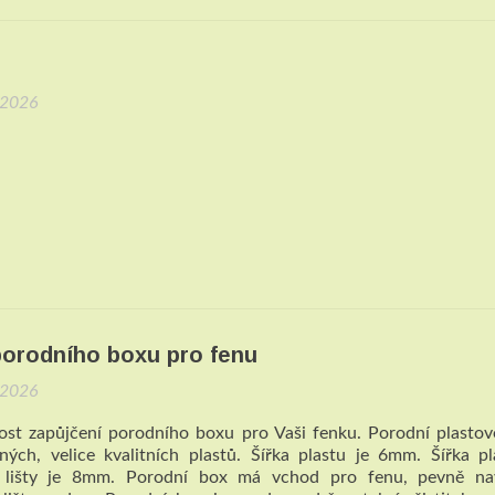
.2026
porodního boxu pro fenu
.2026
st zapůjčení porodního boxu pro Vaši fenku. Porodní plasto
ných, velice kvalitních plastů. Šířka plastu je 6mm. Šířka p
cí lišty je 8mm. Porodní box má vchod pro fenu, pevně na