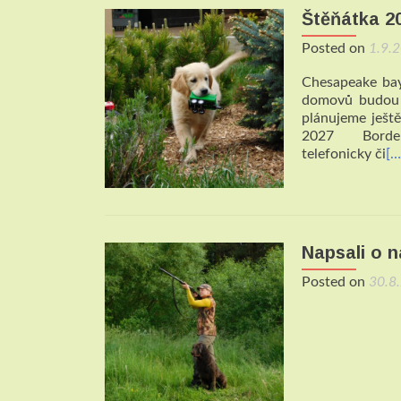
Štěňátka 2
Posted on
1.9.
Chesapeake bay
domovů budou 
plánujeme ješt
2027 Border t
telefonicky či
[…
Napsali o n
Posted on
30.8