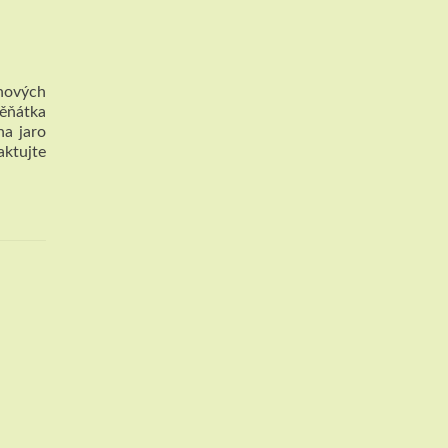
 nových
ěňátka
a jaro
ktujte