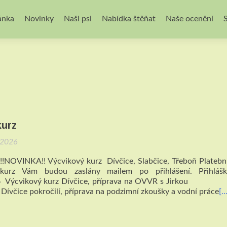
ánka
Novinky
Naši psi
Nabídka štěňat
Naše ocenění
kurz
.2026
!NOVINKA!! Výcvikový kurz Dívčice, Slabčice, Třeboň Platebn
kurz Vám budou zaslány mailem po přihlášení. Přihláš
2026 Výcvikový kurz Dívčice, příprava na OVVR s J
Dívčice pokročilí, příprava na podzimní zkoušky a vodní práce
[…