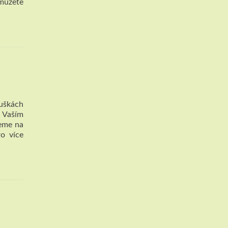
 můžete
ouškách
s Vaším
deme na
o více