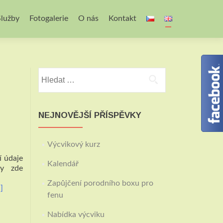
Služby
Fotogalerie
O nás
Kontakt
Vyhledávání
NEJNOVĚJŠÍ PŘÍSPĚVKY
Výcvikový kurz
í údaje
Kalendář
ky zde
irkou
Zapůjčení porodního boxu pro
]
fenu
Nabídka výcviku