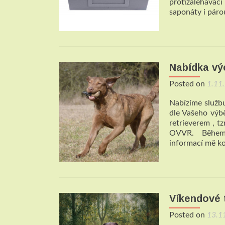
protizalehávac
saponáty i pár
Nabídka vý
Posted on
1.11
Nabízíme služb
dle Vašeho výb
retrieverem , 
OVVR. Během 2
informací mě ko
Víkendové 
Posted on
13.1