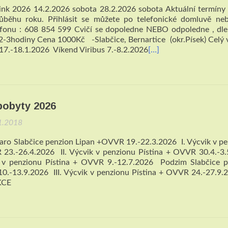
ink 2026 14.2.2026 sobota 28.2.2026 sobota Aktuální termín
ůběhu roku. Přihlásit se můžete po telefonické domluvě ne
efonu : 608 854 599 Cvičí se dopoledne NEBO odpoledne , dl
2-3hodiny Cena 1000Kč -Slabčice, Bernartice (okr.Písek) Celý 
17.-18.1.2026 Víkend Viribus 7.-8.2.2026
[…]
pobyty 2026
1.2018
aro Slabčice penzion Lipan +OVVR 19.-22.3.2026 I. Výcvik v p
 23.-26.4.2026 II. Výcvik v penzionu Pístina + OVVR 30.4.-3
 v penzionu Pístina + OVVR 9.-12.7.2026 Podzim Slabčice p
0.-13.9.2026 III. Výcvik v penzionu Pístina + OVVR 24.-27.
KCE