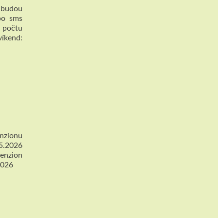
y budou
bo sms
e počtu
víkend:
enzionu
.5.2026
enzion
9.2026