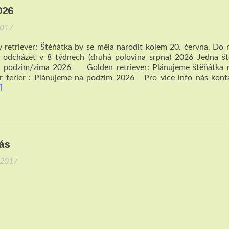
026
2017
 retriever: Štěňátka by se měla narodit kolem 20. června. Do
odcházet v 8 týdnech (druhá polovina srpna) 2026 Jedna št
ě podzim/zima 2026 Golden retriever: Plánujeme štěňátka n
erier : Plánujeme na podzim 2026 Pro více info nás konta
]
ás
.2017