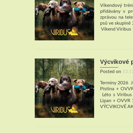
Víkendový trén
přidávány v pr
zprávou na tel
psů ve skupině 
Víkend Viribus 
Výcvikové 
Posted on
13.1
Termíny 2026 J
Pístina + OVVR
Léto s Viribus
Lipan + OVVR 1
VÝCVIKOVÉ A